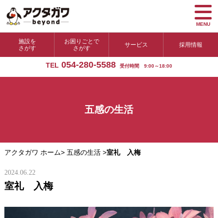
MENU
施設を
お困りごとで
サービス
採用情報
さがす
さがす
054-280-5588
TEL
受付時間 9:00～18:00
五感の生活
アクタガワ ホーム
>
五感の生活
>
室礼 入梅
2024.06.22
室礼 入梅