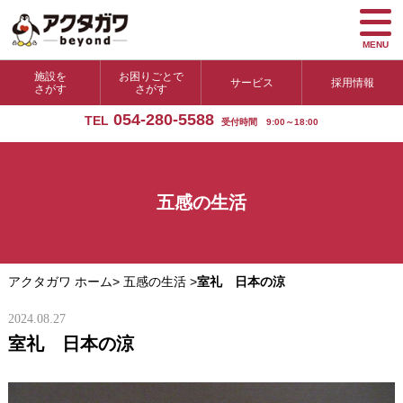
MENU
施設を
お困りごとで
サービス
採用情報
さがす
さがす
054-280-5588
TEL
受付時間 9:00～18:00
五感の生活
アクタガワ ホーム
>
五感の生活
>
室礼 日本の涼
2024.08.27
室礼 日本の涼