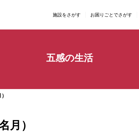
施設をさがす
お困りごとでさがす
五感の生活
月）
名月）