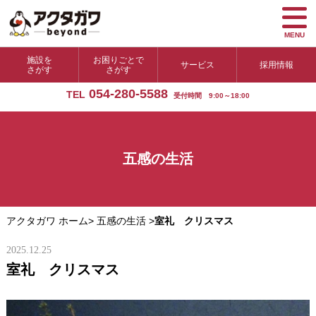
MENU
施設を
お困りごとで
サービス
採用情報
さがす
さがす
054-280-5588
TEL
受付時間 9:00～18:00
五感の生活
アクタガワ ホーム
>
五感の生活
>
室礼 クリスマス
2025.12.25
室礼 クリスマス