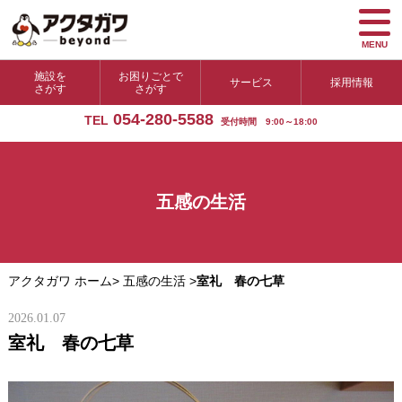
MENU
施設を
お困りごとで
サービス
採用情報
さがす
さがす
054-280-5588
TEL
受付時間 9:00～18:00
五感の生活
アクタガワ ホーム
>
五感の生活
>
室礼 春の七草
2026.01.07
室礼 春の七草