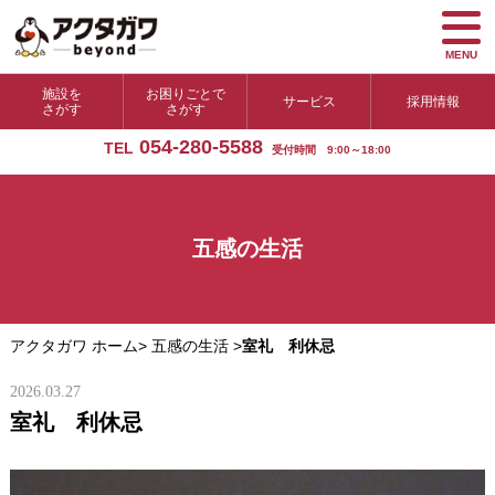
MENU
施設を
お困りごとで
サービス
採用情報
さがす
さがす
054-280-5588
TEL
受付時間 9:00～18:00
五感の生活
アクタガワ ホーム
>
五感の生活
>
室礼 利休忌
2026.03.27
室礼 利休忌