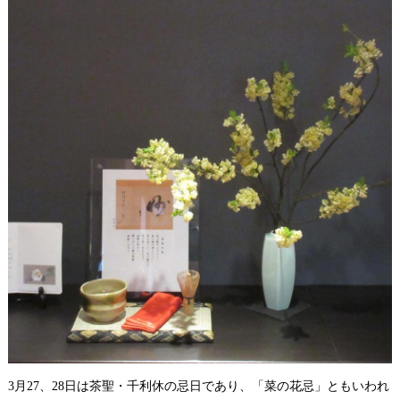
3月27、28日は茶聖・千利休の忌日であり、「菜の花忌」ともいわれ