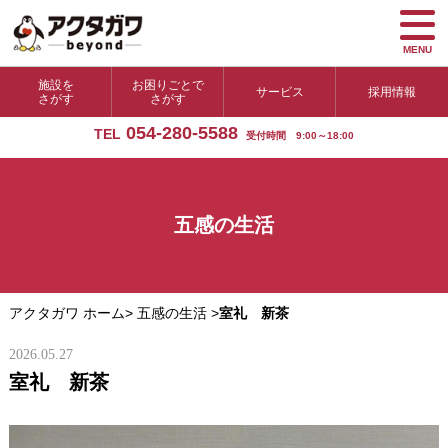
MENU
施設を
お困りごとで
サービス
採用情報
さがす
さがす
054-280-5588
TEL
受付時間 9:00～18:00
五感の生活
アクタガワ ホーム
>
五感の生活
>
室礼 新茶
2026.05.27
室礼 新茶