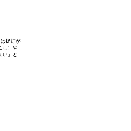
には提灯が
こし）や
ょい」と