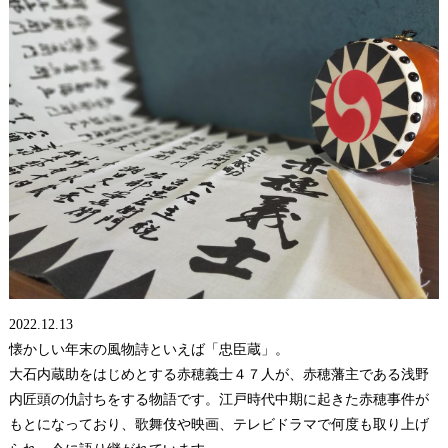
2022.12.13
懐かしい年末の風物詩といえば「忠臣蔵」。
大石内蔵助をはじめとする赤穂義士４７人が、赤穂藩主である浅野
内匠頭の仇討ちをする物語です。江戸時代中期に起きた赤穂事件が
もとになっており、歌舞伎や映画、テレビドラマで何度も取り上げ