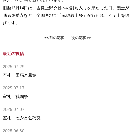
られ、今に語り継がれています。
旧暦12月14日は、吉良上野介邸への討ち入りを果たした日。義士が
眠る泉岳寺など、全国各地で「赤穂義士祭」が行われ、４７士を偲
びます。
<< 前の記事
次の記事 >>
最近の投稿
2025.07.29
室礼 団扇と風鈴
2025.07.17
室礼 祇園祭
2025.07.07
室礼 七夕と乞巧奠
2025.06.30