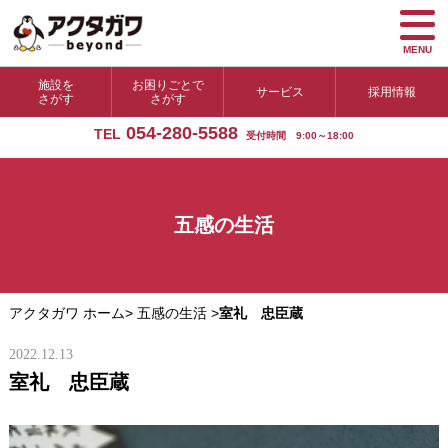
MENU
施設を
お困りごとで
サービス
採用情報
さがす
さがす
054-280-5588
TEL
受付時間 9:00～18:00
五感の生活
アクタガワ ホーム
>
五感の生活
>
室礼 忠臣蔵
2022.12.13
室礼 忠臣蔵