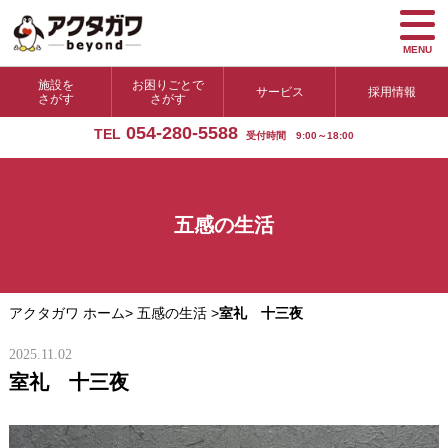
MENU
施設を
お困りごとで
サービス
採用情報
さがす
さがす
054-280-5588
TEL
受付時間 9:00～18:00
五感の生活
アクタガワ ホーム
>
五感の生活
>
室礼 十三夜
2025.11.02
室礼 十三夜