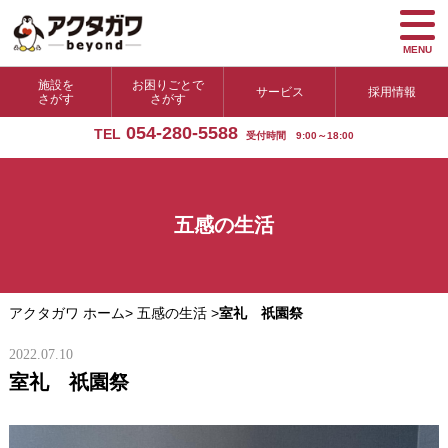
MENU
施設を
お困りごとで
サービス
採用情報
さがす
さがす
054-280-5588
TEL
受付時間 9:00～18:00
五感の生活
アクタガワ ホーム
>
五感の生活
>
室礼 祇園祭
2022.07.10
室礼 祇園祭