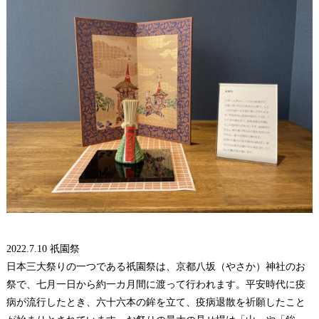
2022.7.10
祇園祭
日本三大祭りの一つである祇園祭は、京都八坂（やさか）神社のお
祭で、七月一日から約一カ月間に渡って行われます。平安時代に疫
病が流行したとき、六十六本の鉾を立て、疫病退散を祈願したこと