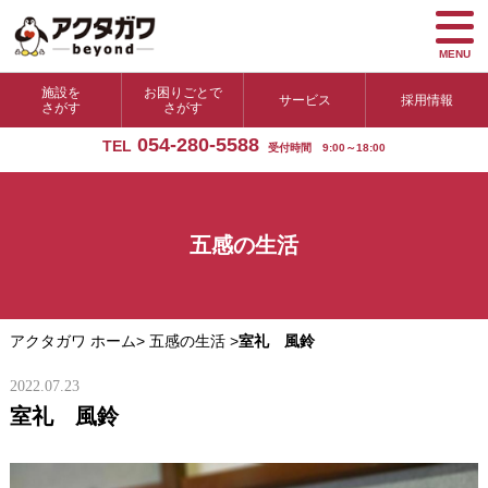
MENU
施設を
お困りごとで
サービス
採用情報
さがす
さがす
054-280-5588
TEL
受付時間 9:00～18:00
五感の生活
アクタガワ ホーム
>
五感の生活
>
室礼 風鈴
2022.07.23
室礼 風鈴