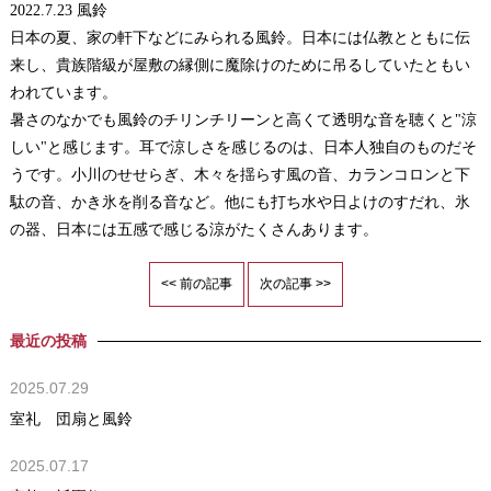
2022.7.23
風鈴
日本の夏、家の軒下などにみられる風鈴。日本には仏教とともに伝
来し、貴族階級が屋敷の縁側に魔除けのために吊るしていたともい
われています。
暑さのなかでも風鈴のチリンチリーンと高くて透明な音を聴くと"涼
しい"と感じます。耳で涼しさを感じるのは、日本人独自のものだそ
うです。小川のせせらぎ、木々を揺らす風の音、カランコロンと下
駄の音、かき氷を削る音など。他にも打ち水や日よけのすだれ、氷
の器、日本には五感で感じる涼がたくさんあります。
<< 前の記事
次の記事 >>
最近の投稿
2025.07.29
室礼 団扇と風鈴
2025.07.17