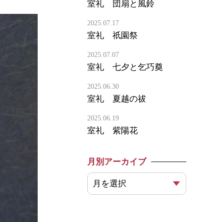
室礼 団扇と風鈴
2025.07.17
室礼 祇園祭
2025.07.07
室礼 七夕と乞巧奠
2025.06.30
室礼 夏越の祓
2025.06.19
室礼 紫陽花
月別アーカイブ