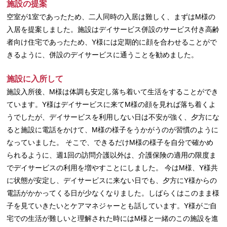
施設の提案
空室が1室であったため、二人同時の入居は難しく、まずはM様の
入居を提案しました。施設はデイサービス併設のサービス付き高齢
者向け住宅であったため、Y様には定期的に顔を合わせることがで
きるように、併設のデイサービスに通うことを勧めました。
施設に入所して
施設入所後、M様は体調も安定し落ち着いて生活をすることができ
ています。Y様はデイサービスに来てM様の顔を見れば落ち着くよ
うでしたが、デイサービスを利用しない日は不安が強く、夕方にな
ると施設に電話をかけて、M様の様子をうかがうのが習慣のように
なっていました。 そこで、できるだけM様の様子を自分で確かめ
られるように、週1回の訪問介護以外は、介護保険の適用の限度ま
でデイサービスの利用を増やすことにしました。 今はM様、Y様共
に状態が安定し、デイサービスに来ない日でも、夕方にY様からの
電話がかかってくる日が少なくなりました。しばらくはこのまま様
子を見ていきたいとケアマネジャーとも話しています。Y様がご自
宅での生活が難しいと理解された時にはM様と一緒のこの施設を進