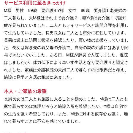
サービス利用に至るきっかけ
M様 男性 89歳 要介護4 Y様 女性 86歳 要介護1 老夫婦の
二人暮らし。夫M様はそれまで要介護２，妻Y様は要介護１で認知
症が見られていました。二人ともデイサービスと訪問介護を利用し
て生活していました。長男長女は二人とも市外に在住しています。
長男は週末に訪問し状況を確認したり、買い物の支援をしていまし
た。長女は嫁ぎ先の義父母の介護で、自身の親の介護にはあまり関
与できないでいました。ある日、M様が肺炎で入院しました。退院
はしましたが、体力低下により車いす生活となり要介護４と認定さ
れました。家族は介護状態の夫婦二人で暮らすのは限界だと考え、
施設に見学と入居の相談に来ました。
本人・ご家族の希望
長男長女は二人とも施設に入ることを勧めました。M様は二人とも
家で暮らすのは無理だろうと施設入所を希望したが、Y様は自宅で
の生活を強く希望しており、また、M様に対する依存心も強く、離
れて暮らすことに不安を感じていました。