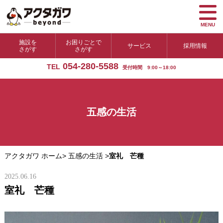
MENU
施設を
お困りごとで
サービス
採用情報
さがす
さがす
054-280-5588
TEL
受付時間 9:00～18:00
五感の生活
アクタガワ ホーム
>
五感の生活
>
室礼 芒種
2025.06.16
室礼 芒種