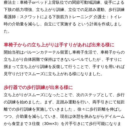
療法士：車椅子orベッド上背臥位での関節可動域訓練、徒手による
下肢の筋力増強、立ち上がり訓練、立位での足踏み運動、歩行訓練
看護師：スクワットによる下肢筋力トレーニング 介護士：トイレ
時の介助量を減らし、自立にて実施する という計画を作成しまし
た。
車椅子からの立ち上がりは手すりがあれば出来る様に
開始当初はバルーンカテーテル留置し車椅子生活で、車椅子からの
立ち上がり自体困難で保持はできないレベルでしたが 、手すりに
掴まって立ち上がり訓練を反復して行うことで、手すりを用いれば
見守りだけでスムーズに立ち上がれる様になりました。
歩行器での歩行訓練が出来る様に
立ち上がりがスムーズになったことで、次のステップとして、歩行
の訓練を始めました。まず、足踏み運動を行い、両手引きにて短距
離での歩行訓練を実施していきました 。徐々に歩行距離を伸ばし
つつ、介助量を減らしていき、現在は休憩を挟みながらデイルーム
から食堂まで３往復（30m×3）を片手引きにて歩行可能になりま