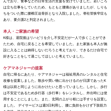
んでおり、食事などの日常生活の支援を受けていました。若いころ
は立ち仕事をしていたため、もともと腰痛がありましたが、しりも
ちをついた際に腰椎圧迫骨折となり入院しました。脊柱管狭窄症も
あり、要介護2と判定されました。
本人・ご家族の希望
K様は、退院後はリハビリを介し不安定だが一人で歩くことができ
たため、自宅に戻ることを希望していました。また家族も本人が施
設に入ることは納得しないだろうと考えており、できるだけ自宅で
好きなことをして過ごしてほしいと考えていました。
ケアマネジャーの提案
自宅に帰るにあたり、ケアマネジャーは福祉用具のレンタルと住宅
改修を提案しました。散歩や買い物に出かけるのが日課であったK
様は以前と同じように出かけたいと思っていました。しかし、歩行
は不安定であるため歩行器（歩行車）をレンタルし、外出時には使
用することにしました。また、玄関の上がり框には手すりを設置し
ました。 デイサービスは週3日利用し、腰に負担をかけず下肢筋力