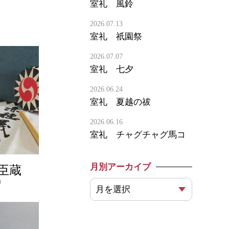
室礼 風鈴
2026.07.13
室礼 祇園祭
2026.07.07
室礼 七夕
2026.06.24
室礼 夏越の祓
2026.06.16
室礼 チャグチャグ馬コ
月別アーカイブ
臣蔵
9