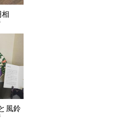
円相
5
と風鈴
8