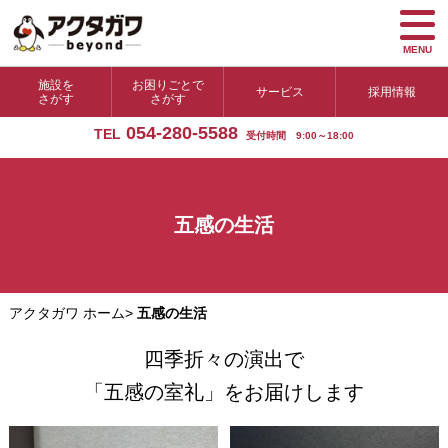
MENU
施設を
お困りごとで
サービス
採用情報
さがす
さがす
054-280-5588
TEL
受付時間 9:00～18:00
五感の生活
アクタガワ ホーム
>
五感の生活
四季折々の演出で
「五感の室礼」をお届けします