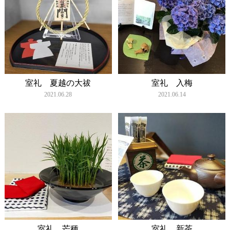
室礼 夏越の大祓
室礼 入梅
2021.06.28
2021.06.14
室礼 芒種
室礼 新茶