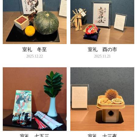
室礼 冬至
室礼 酉の市
2025.12.22
2025.11.21
室礼 七五三
室礼 十三夜