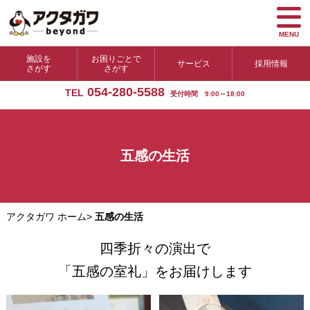
MENU
施設を
お困りごとで
サービス
採用情報
さがす
さがす
054-280-5588
TEL
受付時間 9:00～18:00
五感の生活
アクタガワ ホーム
>
五感の生活
四季折々の演出で
「五感の室礼」をお届けします