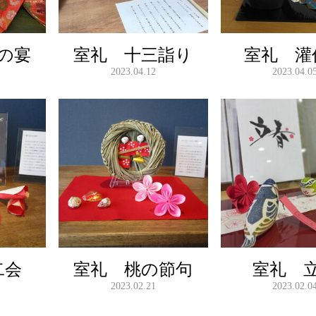
の宴
室礼 十三詣り
室礼 灌
2023.04.12
2023.04.0
二会
室礼 桃の節句
室礼 
2023.02.21
2023.02.0