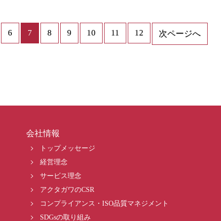
6
7
8
9
10
11
12
次ページへ
会社情報
トップメッセージ
経営理念
サービス理念
アクタガワのCSR
コンプライアンス・ISO品質マネジメント
SDGsの取り組み