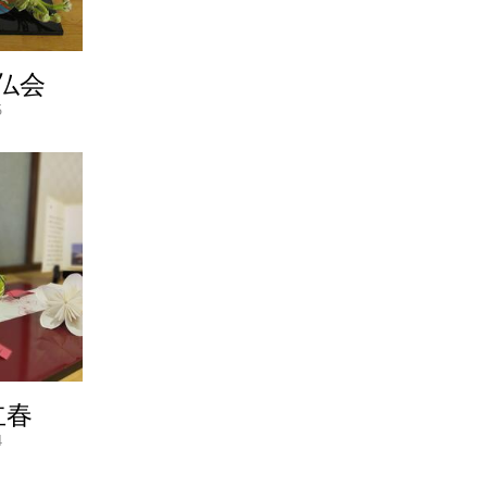
仏会
5
立春
4