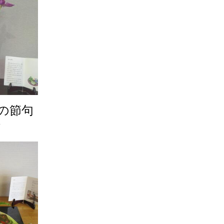
の節句
1