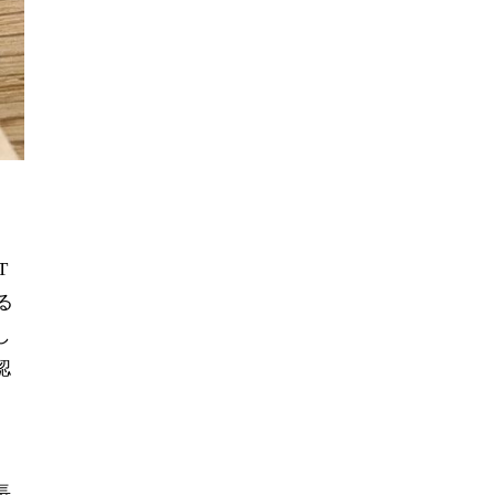
T
る
し
認
長