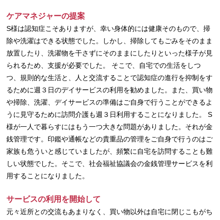
ケアマネジャーの提案
S様は認知症こそありますが、幸い身体的には健康そのもので、掃
除や洗濯はできる状態でした。しかし、掃除してもごみをそのまま
放置したり、洗濯物を干さずにそのままにしたりといった様子が見
られるため、支援が必要でした。 そこで、自宅での生活をしつ
つ、規則的な生活と、人と交流することで認知症の進行を抑制をす
るために週３日のデイサービスの利用を勧めました。また、買い物
や掃除、洗濯、デイサービスの準備はご自身で行うことができるよ
うに見守るために訪問介護も週３日利用することになりました。 S
様が一人で暮らすにはもう一つ大きな問題がありました。それが金
銭管理です。印鑑や通帳などの貴重品の管理をご自身で行うのはご
家族も危ういと感じていましたが、頻繁に自宅を訪問することも難
しい状態でした。そこで、社会福祉協議会の金銭管理サービスを利
用することになりました。
サービスの利用を開始して
元々近所との交流もあまりなく、買い物以外は自宅に閉じこもがち