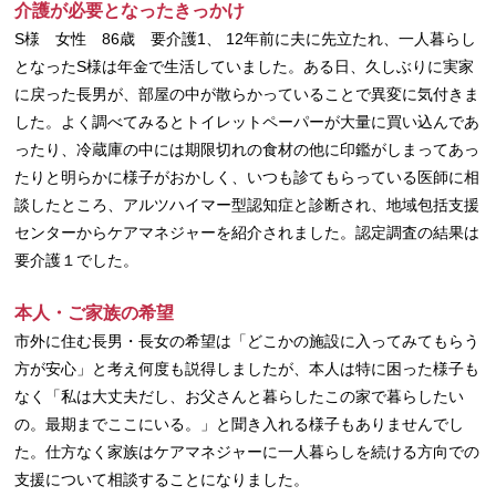
介護が必要となったきっかけ
S様 女性 86歳 要介護1、 12年前に夫に先立たれ、一人暮らし
となったS様は年金で生活していました。ある日、久しぶりに実家
に戻った長男が、部屋の中が散らかっていることで異変に気付きま
した。よく調べてみるとトイレットペーパーが大量に買い込んであ
ったり、冷蔵庫の中には期限切れの食材の他に印鑑がしまってあっ
たりと明らかに様子がおかしく、いつも診てもらっている医師に相
談したところ、アルツハイマー型認知症と診断され、地域包括支援
センターからケアマネジャーを紹介されました。認定調査の結果は
要介護１でした。
本人・ご家族の希望
市外に住む長男・長女の希望は「どこかの施設に入ってみてもらう
方が安心」と考え何度も説得しましたが、本人は特に困った様子も
なく「私は大丈夫だし、お父さんと暮らしたこの家で暮らしたい
の。最期までここにいる。」と聞き入れる様子もありませんでし
た。仕方なく家族はケアマネジャーに一人暮らしを続ける方向での
支援について相談することになりました。