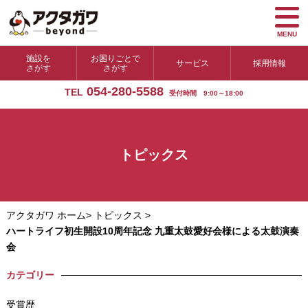
MENU
施設を
お困りごとで
サービス
採用情報
さがす
さがす
054-280-5588
TEL
受付時間 9:00～18:00
トピックス
アクタガワ ホーム
>
トピックス
>
ハートライフ初生開設10周年記念 九重太鼓愛好会様による太鼓演奏
会
カテゴリー
受賞歴