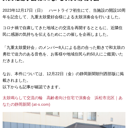
2023年12月17日（日） ハートライフ初生にて、当施設の開設10周
年を記念して、九重太鼓愛好会様による太鼓演奏会を行いました。
コロナ禍で自粛してきた地域との交流を再開するとともに、近隣住
民に感謝の気持ちを伝えるためにこの催しを企画しました。
「九重太鼓愛好会」のメンバー8人による息の合った動きで和太鼓の
勇壮で迫力のある音色を、お客様や地域住民ら約50人にご鑑賞いた
だきました。
なお、本件については、12月22日（金）の静岡新聞朝刊西部版に掲
載されました。
以下からも記事が確認できます。
太鼓鳴らして交流の輪 高齢者向け住宅で演奏会 浜松市北区｜あ
なたの静岡新聞 (at-s.com)