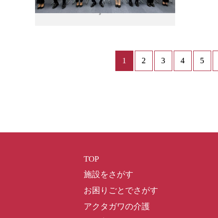
1
2
3
4
5
TOP
施設をさがす
お困りごとでさがす
アクタガワの介護