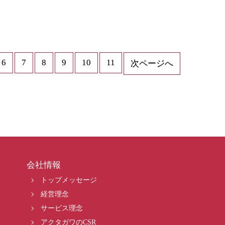
6
7
8
9
10
11
次ページへ
会社情報
トップメッセージ
経営理念
サービス理念
アクタガワのCSR