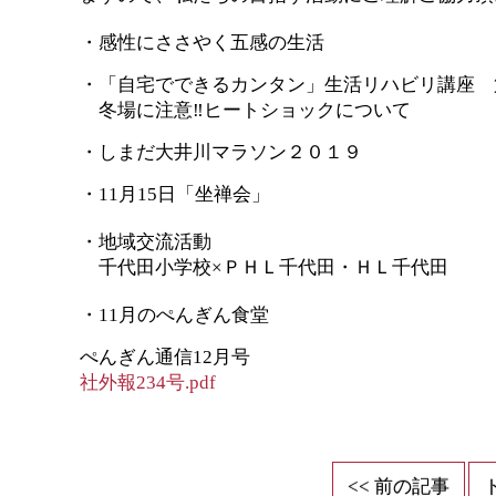
・感性にささやく五感の生活
・「自宅でできるカンタン」生活リハビリ講座 
冬場に注意‼ヒートショックについて
・しまだ大井川マラソン２０１９
・11月15日「坐禅会」
・地域交流活動
千代田小学校×ＰＨＬ千代田・ＨＬ千代田
・11月のぺんぎん食堂
ぺんぎん通信12月号
社外報234号.pdf
<< 前の記事