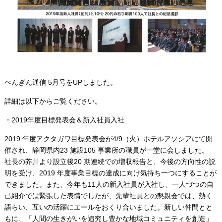
ぺんぎん通信 5月号をUPしました。
詳細は以下からご覧ください。
・2019年度目標発表会＆新入社員入社
2019 年度アクタガワ目標発表会が4/9（火）ホテルアソシアにて開
催され、静岡県内23 施設105 事業所の職員が一堂に会しました。
社長の芥川より設立後20 期連続での増収報告と、今後の方向性の説
明を受け、2019 年度事業目標の達成に向け気持ち一つにすることが
できました。また、今年も11人の新入社員が入社し、一人づつの自
己紹介では緊張した表情でしたが、先輩社員との懇親会では、熱く
語らい、互いの活躍にエールをおくり合いました。新しい仲間とと
もに、「人間の生きがいを追究し豊かな地域コミュニティを創造」