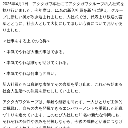
2026年4月1日 アクタガワ本社にてアクタガワクループの入社式を
執り行いました。今年度は、11名の新入社員を新たに迎え、グルー
プに新しい風が吹き込まれました。入社式では、代表より歓迎の言
葉とともに、社会人として大切にしてほしい心得についてお話があ
りました。
＜仕事をする上での心得＞
・本気でやれば大抵の事はできる。
・本気でやれば誰かが助けてくれる。
・本気でやれば何事も面白い。
新入社員たちは真剣な表情でその言葉を受け止め、これから始まる
社会人生活への決意を新たにしていました。
アクタガワグループは、年齢や経験を問わず、一人ひとりが主体的
に挑戦し、自らの力を発揮できるエンパワーメントを重視した組織
づくりを進めています。このたび入社した11名の新たな仲間にも、
それぞれの個性や強みを発揮しながら、今後の成長と活躍につなげ
ていってくれることを期待しています。