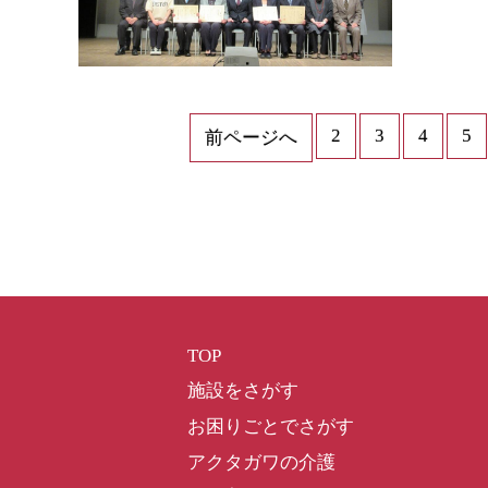
2
3
4
5
前ページへ
TOP
施設をさがす
お困りごとでさがす
アクタガワの介護