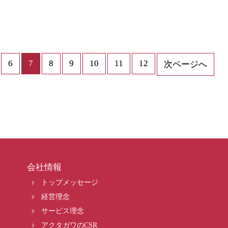
6
7
8
9
10
11
12
次ページへ
会社情報
トップメッセージ
経営理念
サービス理念
アクタガワのCSR