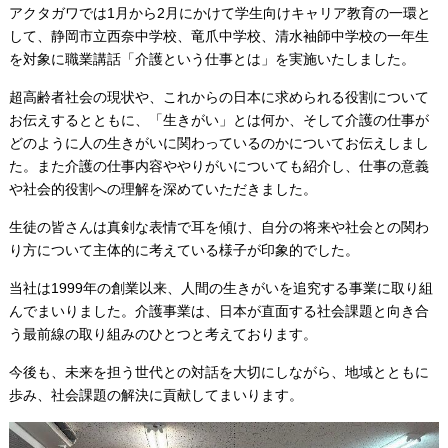
アクタガワでは1月から2月にかけて学生向けキャリア教育の一環と
して、静岡市立西奈中学校、竜爪中学校、清水袖師中学校の一年生
を対象に職業講話「介護という仕事とは」を実施いたしました。
超高齢者社会の現状や、これからの日本に求められる役割について
お伝えするとともに、「生きがい」とは何か、そして介護の仕事が
どのように人の生きがいに関わっているのかについてお伝えしまし
た。また介護の仕事内容ややりがいについても紹介し、仕事の意義
や社会的役割への理解を深めていただきました。
生徒の皆さんは真剣な表情で耳を傾け、自分の将来や社会との関わ
り方について主体的に考えている様子が印象的でした。
当社は1999年の創業以来、人間の生きがいを追究する事業に取り組
んでまいりました。介護事業は、日本が直面する社会課題と向き合
う最前線の取り組みのひとつと考えております。
今後も、未来を担う世代との対話を大切にしながら、地域とともに
歩み、社会課題の解決に貢献してまいります。