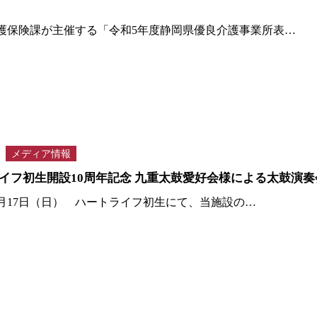
護保険課が主催する「令和5年度静岡県優良介護事業所表…
メディア情報
イフ初生開設10周年記念 九重太鼓愛好会様による太鼓演奏
12月17日（日） ハートライフ初生にて、当施設の…